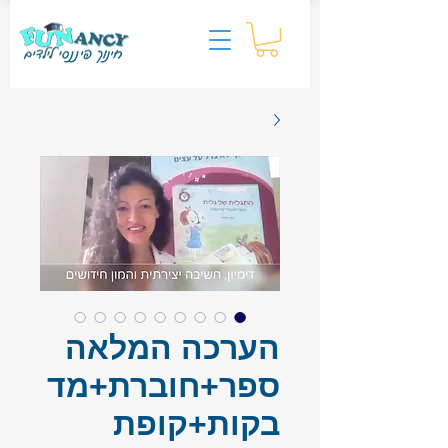
הערכה המלאה
ספר+חוברת+מד
בקות+קופת