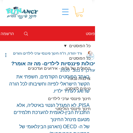
הרשמה
פוסט
כל הפוסטים
ורד יהודה, רו"ח חינוך פיננסי ערכי לילדים והורים
כל הפוסטים
יכולות פיננסיות לילדים- מה זה אומר?
התגלית של גלית - אירועים ועדכונים
עודכן:
5 בנוב׳ 2020
באחד הפוסטים הקודמים, חשפתי את 
צרכנות נבונה
הקשר הישראלי לפיזה וחשיבותו לכל הורה 
טיפים לחיסכון
שדואג לעתיד ילדיו.
חינוך פיננסי ערכי לילדים
PISA, לא המגדל הנטוי באיטליה, אלא
חינוך פיננסי הוליסטי
התכנית הבין-לאומית להערכת תלמידים 
מטעם מינהל החינוך
של ה- OECD (הארגון הבינלאומי של 